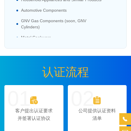
Automotive Components
GNV Gas Components (soon, GNV
Cylinders)
Metal Cookware
Equipment under the Health Surveillance
Regulation (Electromedical Devices)
Metal Cookware
认证流程
01
02


客户提出认证要求
公司提供认证资料

并签署认证协议
清单